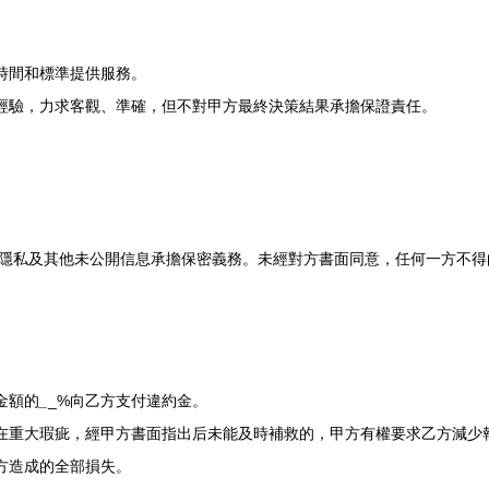
、時間和標準提供服務。
和經驗，力求客觀、準確，但不對甲方最終決策結果承擔保證責任。
。
隱私及其他未公開信息承擔保密義務。未經對方書面同意，任何一方不得
金額的
_
_%向乙方支付違約金。
存在重大瑕疵，經甲方書面指出后未能及時補救的，甲方有權要求乙方減少
對方造成的全部損失。