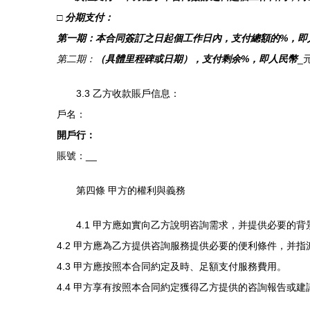
□ 分期支付：
第一期：本合同簽訂之日起
個工作日內，支付總額的
%，即
第二期：
（具體里程碑或日期），支付剩余
%，即人民幣
_
3.3 乙方收款賬戶信息：
戶名：
開戶行：
賬號：
__
第四條 甲方的權利與義務
4.1 甲方應如實向乙方說明咨詢需求，并提供必要的
4.2 甲方應為乙方提供咨詢服務提供必要的便利條件，并
4.3 甲方應按照本合同約定及時、足額支付服務費用。
4.4 甲方享有按照本合同約定獲得乙方提供的咨詢報告或建