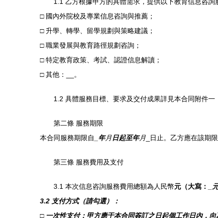
1.1 乙方根據甲方的具體需求，提供以下教育信息咨
□ 國內外院校及專業信息咨詢與推薦；
□ 升學、轉學、留學規劃與策略建議；
□ 職業發展與教育路徑規劃咨詢；
□ 特定教育政策、考試、認證信息解讀；
□ 其他：
__。
1.2 具體服務目標、要求及交付成果詳見本合同附件
第二條 服務期限
本合同服務期限自
_年
月
日起至
年
月
_日止。乙方應在該期
第三條 服務費用及支付
3.1 本次信息咨詢服務費用總額為人民幣
元（大寫：
_
3.2 支付方式（請勾選）：
□ 一次性支付：甲方應于本合同簽訂之日起
個工作日內，向