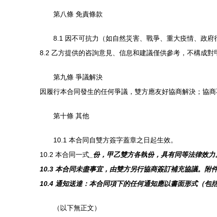
第八條 免責條款
8.1 因不可抗力（如自然災害、戰爭、重大疫情、
8.2 乙方提供的咨詢意見、信息和建議僅供參考，不構成
第九條 爭議解決
因履行本合同發生的任何爭議，雙方應友好協商解決；協商
第十條 其他
10.1 本合同自雙方簽字蓋章之日起生效。
10.2 本合同一式
_份，甲乙雙方各執
份，具有同等法律效力
10.3 本合同未盡事宜，由雙方另行協商簽訂補充協議。
10.4 通知送達：本合同項下的任何通知應以書面形式（
（以下無正文）